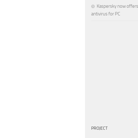
Kaspersky now offers
antivirus for PC
PROJECT