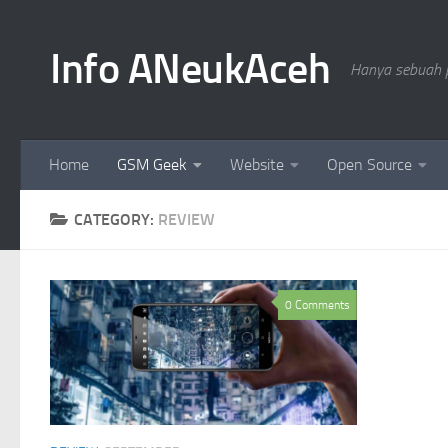
Skip to content
Info ANeukAceh
Hanya sebuah p
Home
GSM Geek
Website
Open Source
CATEGORY:
REVIEW
0 Comments