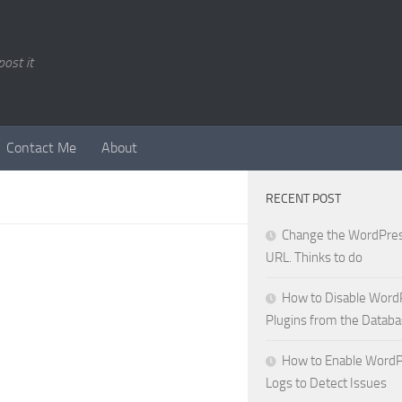
ost it
Contact Me
About
RECENT POST
Change the WordPres
URL. Thinks to do
How to Disable Word
Plugins from the Datab
How to Enable WordP
Logs to Detect Issues