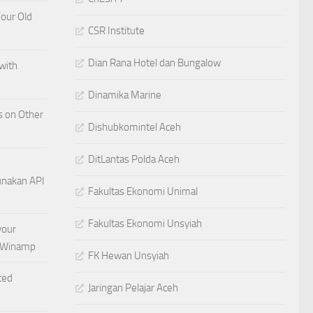
Your Old
CSR Institute
Dian Rana Hotel dan Bungalow
with
Dinamika Marine
 on Other
Dishubkomintel Aceh
DitLantas Polda Aceh
akan API
Fakultas Ekonomi Unimal
Fakultas Ekonomi Unsyiah
your
g Winamp
FK Hewan Unsyiah
ted
Jaringan Pelajar Aceh