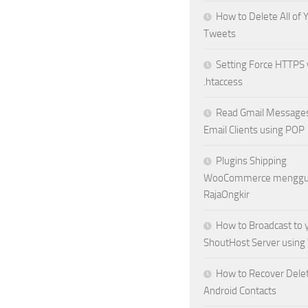
How to Delete All of 
Tweets
Setting Force HTTPS 
.htaccess
Read Gmail Messages
Email Clients using POP
Plugins Shipping
WooCommerce menggun
RajaOngkir
How to Broadcast to 
ShoutHost Server usin
How to Recover Dele
Android Contacts