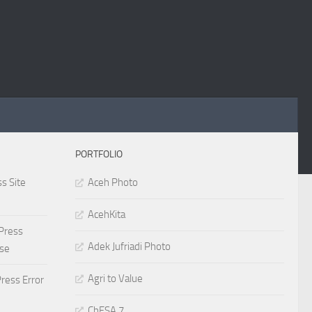
PORTFOLIO
s Site
Aceh Photo
AcehKita
Press
Adek Jufriadi Photo
ase
Agri to Value
ress Error
ChESA 7